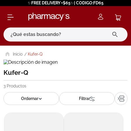
✨FREE DELIVERY +$65✨| CODIGO:FD65
¿Qué estas buscando?
términos más buscados
Kufer-Q
1
.
eucerin
Kufer-Q
2
.
protector solar
3
.
pilexil
3
Productos
4
.
bioderma
5
.
cerave
6
.
megacistin
7
.
degraler