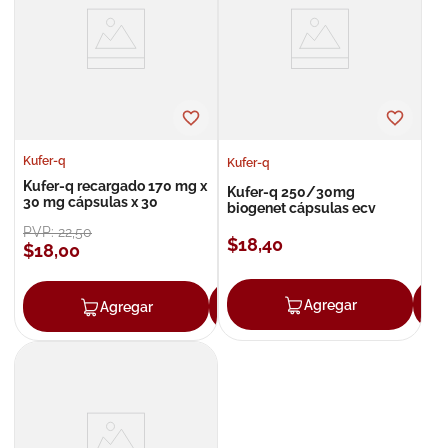
8
.
roche posay
9
.
isdin
10
.
pañales
Kufer-q
Kufer-q
Kufer-q recargado 170 mg x
Kufer-q 250/30mg
30 mg cápsulas x 30
biogenet cápsulas ecv
PVP:
22
,
50
$
18
,
40
$
18
,
00
Agregar
Agregar
Agregar