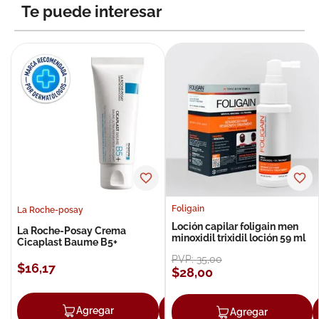
Te puede interesar
Foligain
La Roche-posay
Loción capilar foligain men
La Roche-Posay Crema
minoxidil trixidil loción 59 ml
Cicaplast Baume B5+
PVP:
35
,
00
$
16
,
17
$
28
,
00
Agregar
Agregar
Agregar