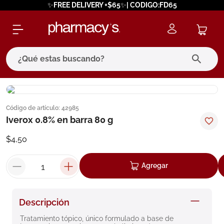
✨FREE DELIVERY +$65✨| CODIGO:FD65
¿Qué estas buscando?
términos más buscados
Código de artículo
:
42985
1
.
eucerin
Iverox 0.8% en barra 80 g
2
.
protector solar
$
4
,
50
3
.
bioderma
4
.
pilexil
Agregar
5
.
cerave
6
.
degraler
Descripción
7
.
isdin
Tratamiento tópico, único formulado a base de 