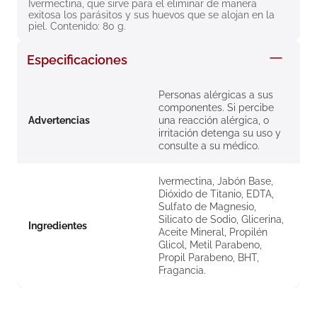
Ivermectina, que sirve para el eliminar de manera 
8
.
roche posay
exitosa los parásitos y sus huevos que se alojan en la 
piel. Contenido: 80 g.
9
.
nivea
Especificaciones
10
.
pañales
Personas alérgicas a sus
componentes. Si percibe
Advertencias
una reacción alérgica, o
irritación detenga su uso y
consulte a su médico.
Ivermectina, Jabón Base,
Dióxido de Titanio, EDTA,
Sulfato de Magnesio,
Silicato de Sodio, Glicerina,
Ingredientes
Aceite Mineral, Propilén
Glicol, Metil Parabeno,
Propil Parabeno, BHT,
Fragancia.