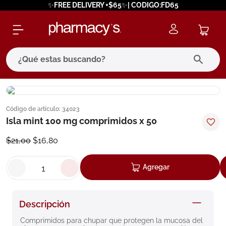
✨FREE DELIVERY +$65✨| CODIGO:FD65
¿Qué estas buscando?
términos más buscados
Código de artículo
:
34023
1
.
eucerin
Isla mint 100 mg comprimidos x 50
2
.
protector solar
$
21
,
00
$
16
,
80
3
.
bioderma
4
.
pilexil
Agregar
5
.
cerave
6
.
degraler
Descripción
7
.
megacistin
Comprimidos para chupar que protegen la mucosa del 