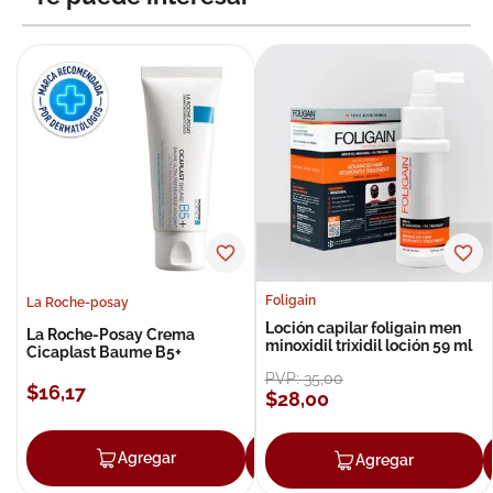
Foligain
La Roche-posay
Loción capilar foligain men
La Roche-Posay Crema
minoxidil trixidil loción 59 ml
Cicaplast Baume B5+
PVP:
35
,
00
$
16
,
17
$
28
,
00
Agregar
Agregar
Agregar