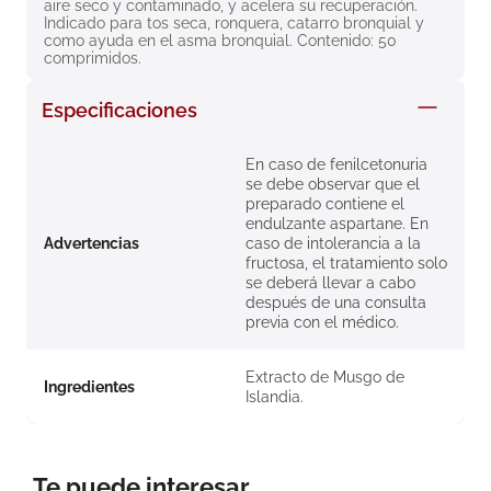
aire seco y contaminado, y acelera su recuperación. 
8
.
roche posay
Indicado para tos seca, ronquera, catarro bronquial y 
como ayuda en el asma bronquial. Contenido: 50 
9
.
isdin
comprimidos.
10
.
neumoflux
Especificaciones
En caso de fenilcetonuria
se debe observar que el
preparado contiene el
endulzante aspartane. En
Advertencias
caso de intolerancia a la
fructosa, el tratamiento solo
se deberá llevar a cabo
después de una consulta
previa con el médico.
Extracto de Musgo de
Ingredientes
Islandia.
Te puede interesar