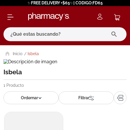
✨FREE DELIVERY +$65✨| CODIGO:FD65
¿Qué estas buscando?
términos más buscados
Isbela
1
.
eucerin
Isbela
2
.
protector solar
3
.
bioderma
1
Producto
4
.
pilexil
5
.
cerave
6
.
degraler
7
.
isdin