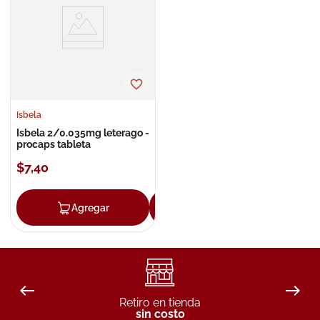
8
.
roche posay
9
.
nivea
10
.
pañales
Isbela
Isbela 2/0.035mg leterago -
procaps tableta
$
7
,
40
Agregar
Agregar
Retiro en tienda
sin costo