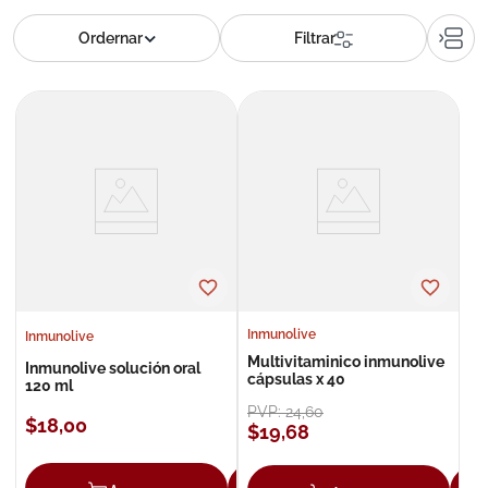
8
.
roche posay
9
.
isdin
10
.
neumoflux
Inmunolive
Inmunolive
Multivitaminico inmunolive
Inmunolive solución oral
cápsulas x 40
120 ml
PVP:
24
,
60
$
18
,
00
$
19
,
68