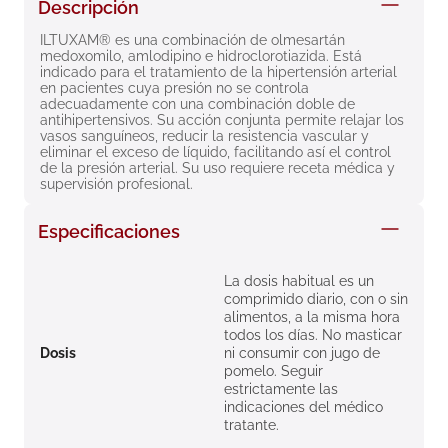
Descripción
8
.
roche posay
ILTUXAM® es una combinación de olmesartán 
9
.
isdin
medoxomilo, amlodipino e hidroclorotiazida. Está 
indicado para el tratamiento de la hipertensión arterial 
10
.
neumoflux
en pacientes cuya presión no se controla 
adecuadamente con una combinación doble de 
antihipertensivos. Su acción conjunta permite relajar los 
vasos sanguíneos, reducir la resistencia vascular y 
eliminar el exceso de líquido, facilitando así el control 
de la presión arterial. Su uso requiere receta médica y 
supervisión profesional.
Especificaciones
La dosis habitual es un
comprimido diario, con o sin
alimentos, a la misma hora
todos los días. No masticar
Dosis
ni consumir con jugo de
pomelo. Seguir
estrictamente las
indicaciones del médico
tratante.