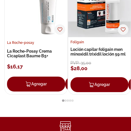
Foligain
La Roche-posay
Loción capilar foligain men
La Roche-Posay Crema
minoxidil trixidil loción 59 ml
Cicaplast Baume B5+
PVP:
35
,
00
$
16
,
17
$
28
,
00
Agregar
Agregar
Agregar