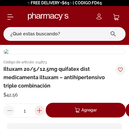
✨FREE DELIVERY +$65✨| CODIGO:FD65
¿Qué estas buscando?
términos más buscados
Código de artículo
:
114873
1
.
eucerin
Iltuxam 20/5/12.5mg quifatex dist
2
.
protector solar
medicamenta iltuxam – antihipertensivo
3
.
bioderma
triple combinación
4
.
pilexil
$
42
,
56
5
.
cerave
Agregar
6
.
degraler
7
.
megacistin