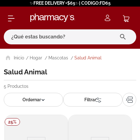
✨FREE DELIVERY +$65✨| CODIGO:FD65
¿Qué estas buscando?
términos más buscados
Hogar
Mascotas
Salud Animal
1
.
eucerin
Salud Animal
2
.
protector solar
5
Productos
3
.
pilexil
4
.
bioderma
5
.
cerave
25
%
6
.
megacistin
7
.
degraler