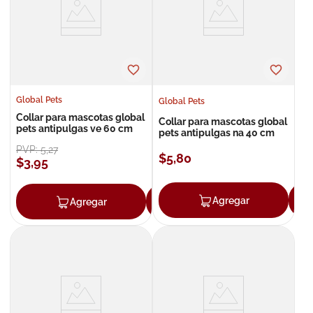
8
.
roche posay
9
.
isdin
10
.
neumoflux
Global Pets
Global Pets
Collar para mascotas global
Collar para mascotas global
pets antipulgas ve 60 cm
pets antipulgas na 40 cm
PVP:
5
,
27
$
5
,
80
$
3
,
95
Agregar
Agregar
Agregar