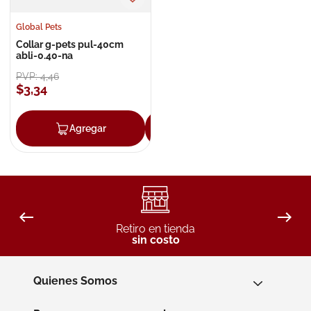
Global Pets
Collar g-pets pul-40cm
abli-0.40-na
PVP:
4
,
46
$
3
,
34
Agregar
Agregar
Retiro en tienda
sin costo
Quienes Somos