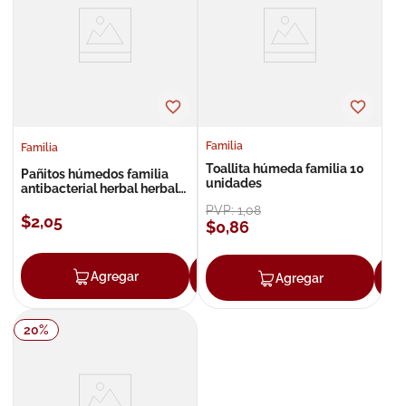
8
.
roche posay
9
.
nivea
10
.
pañales
Familia
Familia
Toallita húmeda familia 10
Pañitos húmedos familia
unidades
antibacterial herbal herbal
x40
PVP:
1
,
08
$
2
,
05
$
0
,
86
Agregar
Agregar
Agregar
20
%