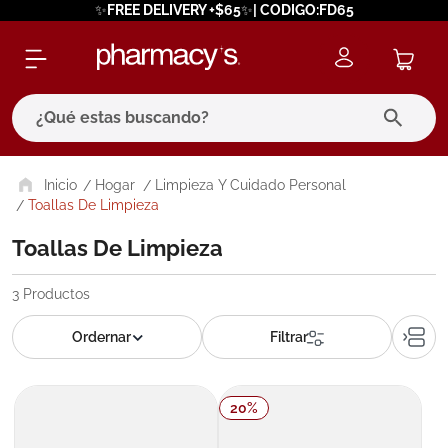
✨FREE DELIVERY +$65✨| CODIGO:FD65
¿Qué estas buscando?
términos más buscados
Hogar
Limpieza Y Cuidado Personal
Toallas De Limpieza
1
.
eucerin
Toallas De Limpieza
2
.
protector solar
3
.
bioderma
3
Productos
4
.
pilexil
5
.
cerave
6
.
degraler
20
%
7
.
isdin