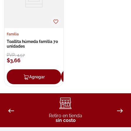
Familia
Toallita húmeda familia 70
unidades
PVP:
4
,
57
$
3
,
66
Agregar
Agregar
Retiro en tienda
sin costo