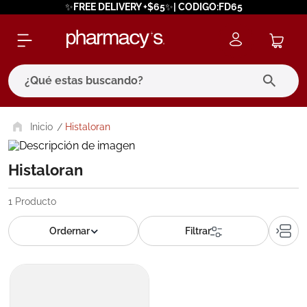
✨FREE DELIVERY +$65✨| CODIGO:FD65
¿Qué estas buscando?
términos más buscados
Histaloran
1
.
eucerin
Histaloran
2
.
protector solar
3
.
pilexil
1
Producto
4
.
bioderma
5
.
cerave
6
.
megacistin
7
.
degraler