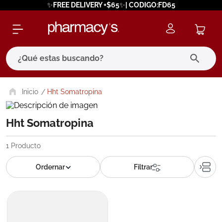
✨FREE DELIVERY +$65✨| CODIGO:FD65
¿Qué estas buscando?
términos más buscados
Hht Somatropina
1
.
eucerin
Hht Somatropina
2
.
protector solar
3
.
bioderma
1
Producto
4
.
pilexil
5
.
cerave
6
.
degraler
7
.
isdin