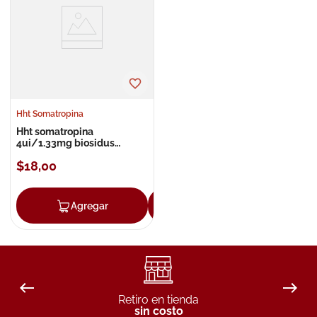
8
.
roche posay
9
.
megacistin
10
.
pañales
Hht Somatropina
Hht somatropina
4ui/1.33mg biosidus
ampolla inyectable
$
18
,
00
Agregar
Agregar
Retiro en tienda
sin costo