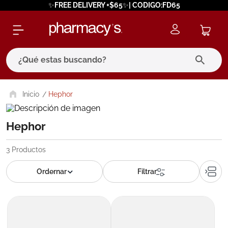
✨FREE DELIVERY +$65✨| CODIGO:FD65
¿Qué estas buscando?
términos más buscados
Hephor
1
.
eucerin
Hephor
2
.
protector solar
3
.
pilexil
3
Productos
4
.
bioderma
5
.
cerave
6
.
megacistin
7
.
degraler