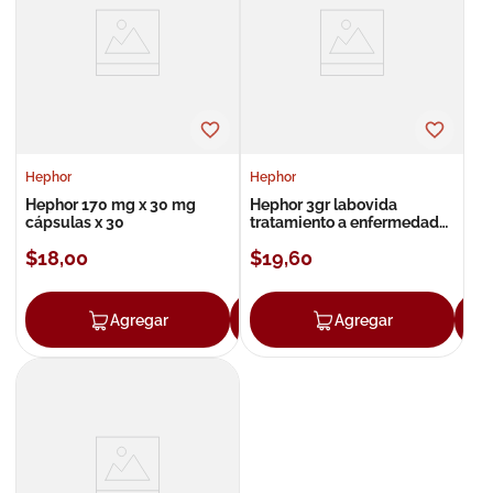
8
.
roche posay
9
.
isdin
10
.
pañales
Hephor
Hephor
Hephor 170 mg x 30 mg
Hephor 3gr labovida
cápsulas x 30
tratamiento a enfermedad
hepatica
$
18
,
00
$
19
,
60
Agregar
Agregar
Agregar