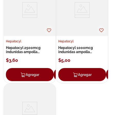
8
.
roche posay
9
.
isdin
10
.
pañales
Hepatocyl
Hepatocyl
Hepatocyl 2500mcg
Hepatocyl 1000mcg
indunidas ampolla
indunidas ampolla
inyectable
inyectable
$
3
,
60
$
5
,
00
Agregar
Agregar
Agregar