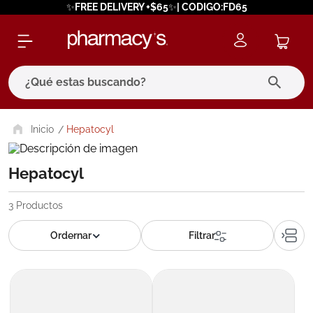
✨FREE DELIVERY +$65✨| CODIGO:FD65
¿Qué estas buscando?
términos más buscados
Hepatocyl
1
.
eucerin
Hepatocyl
2
.
protector solar
3
.
pilexil
3
Productos
4
.
bioderma
5
.
cerave
6
.
megacistin
7
.
degraler