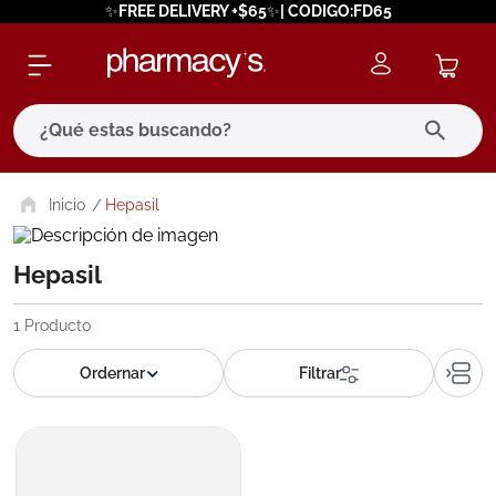
✨FREE DELIVERY +$65✨| CODIGO:FD65
¿Qué estas buscando?
términos más buscados
Hepasil
1
.
eucerin
Hepasil
2
.
protector solar
3
.
bioderma
1
Producto
4
.
pilexil
5
.
cerave
6
.
degraler
7
.
isdin