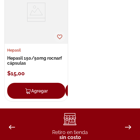
8
.
roche posay
9
.
nivea
10
.
pañales
Hepasil
Hepasil 150/50mg rocnarf
cápsulas
$
15
,
00
Agregar
Agregar
Retiro en tienda
sin costo