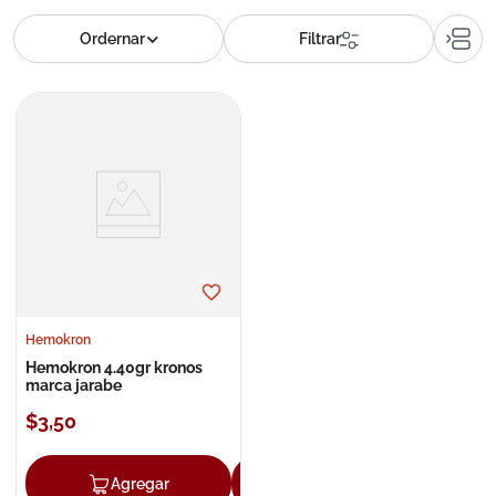
8
.
roche posay
9
.
megacistin
10
.
pañales
Hemokron
Hemokron 4.40gr kronos
marca jarabe
$
3
,
50
Agregar
Agregar