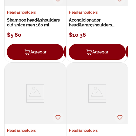
Head&shoulders
Head&shoulders
Shampoo head&shoulders
Acondicionador
old spice men 180 ml
head&amp;shoulders
purificacion 300ml
$
5
,
80
$
10
,
36
Agregar
Agregar
Agregar
Head&shoulders
Head&shoulders