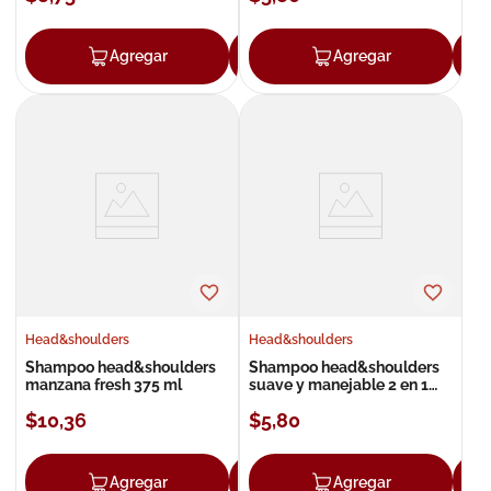
Agregar
Agregar
Agregar
Head&shoulders
Head&shoulders
Shampoo head&shoulders
Shampoo head&shoulders
manzana fresh 375 ml
suave y manejable 2 en 1
180 ml
$
10
,
36
$
5
,
80
Agregar
Agregar
Agregar