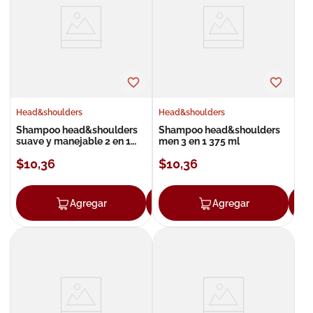
8
.
roche posay
9
.
isdin
10
.
neumoflux
Head&shoulders
Head&shoulders
Shampoo head&shoulders
Shampoo head&shoulders
suave y manejable 2 en 1
men 3 en 1 375 ml
375 ml
$
10
,
36
$
10
,
36
Agregar
Agregar
Agregar