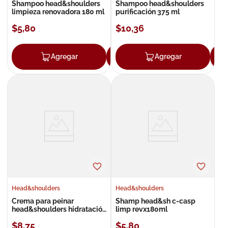
Shampoo head&shoulders
Shampoo head&shoulders
limpieza renovadora 180 ml
purificación 375 ml
$
5
,
80
$
10
,
36
Agregar
Agregar
Agregar
Head&shoulders
Head&shoulders
Crema para peinar
Shamp head&sh c-casp
head&shoulders hidratación
limp revx180ml
300ml
$
8
,
75
$
5
,
80