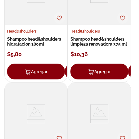
Head&shoulders
Head&shoulders
Shampoo head&shoulders
Shampoo head&shoulders
hidratacion 180ml
limpieza renovadora 375 ml
$
5
,
80
$
10
,
36
Agregar
Agregar
Agregar