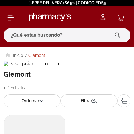
✨FREE DELIVERY +$65✨| CODIGO:FD65
¿Qué estas buscando?
términos más buscados
Glemont
1
.
eucerin
Glemont
2
.
protector solar
3
.
bioderma
1
Producto
4
.
pilexil
5
.
cerave
6
.
degraler
7
.
megacistin