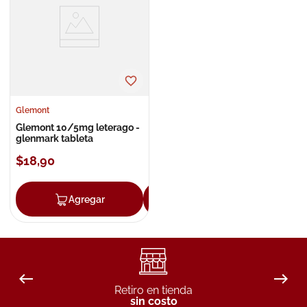
8
.
roche posay
9
.
isdin
10
.
neumoflux
Glemont
Glemont 10/5mg leterago -
glenmark tableta
$
18
,
90
Agregar
Agregar
Retiro en tienda
sin costo