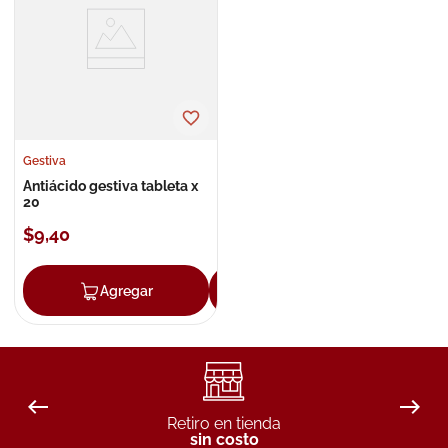
8
.
roche posay
9
.
megacistin
10
.
pañales
Gestiva
Antiácido gestiva tableta x
20
$
9
,
40
Agregar
Agregar
Retiro en tienda
sin costo