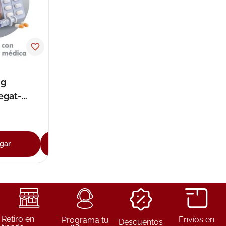
mg
egat-
cal
gar
Agregar
Retiro en
Envíos en
Programa tu
Descuentos