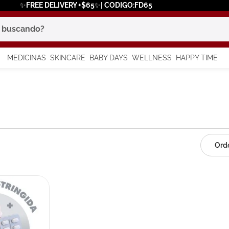
✨FREE DELIVERY +$65✨| CODIGO:FD65
scando?
MEDICINAS
SKINCARE
BABY DAYS
WELLNESS
HAPPY TIME
os más buscados
 solar
a
say