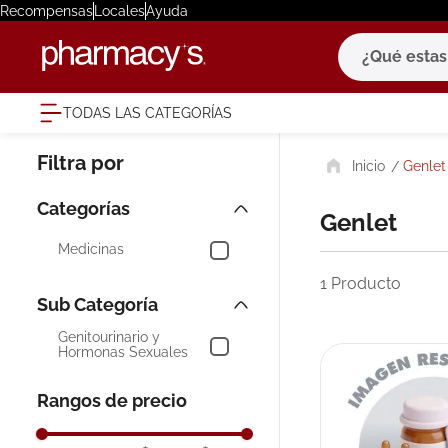
Recompensas
Locales
Ayuda
¿Qué estas bu
TODAS LAS CATEGORÍAS
términ
Genlet
1
.
eucerin
2
.
protector
Genlet
3
.
bioderm
Medicinas
4
.
pilexil
1
Producto
5
.
cerave
Genitourinario y
6
.
degraler
Hormonas Sexuales
7
.
isdin
Rangos de precio
8
.
roche po
9
.
nivea