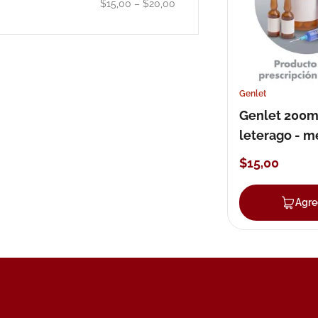
$15,00
–
$20,00
10
.
pañales
Genlet
Genlet 200
leterago - m
pharmaceuti
$
15
,
00
Agre