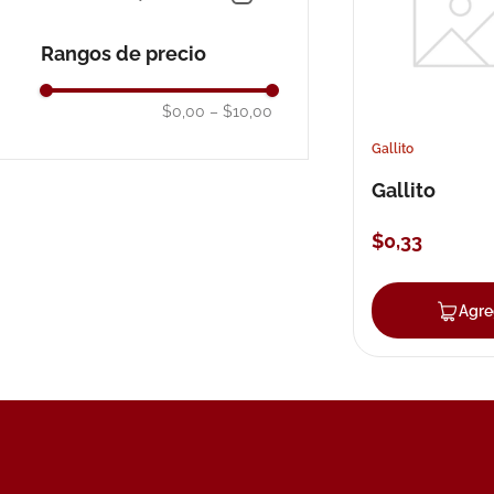
10
.
pañales
Rangos de precio
$0,00
–
$10,00
Gallito
Gallito
$
0
,
33
Agre