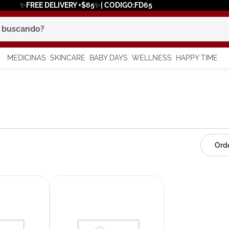
✨FREE DELIVERY +$65✨| CODIGO:FD65
scando?
MEDICINAS
SKINCARE
BABY DAYS
WELLNESS
HAPPY TIME
os más buscados
 solar
a
say