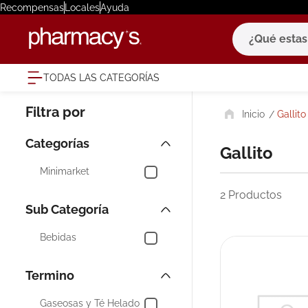
Recompensas
Locales
Ayuda
¿Qué estas bu
TODAS LAS CATEGORÍAS
términ
Gallito
1
.
eucerin
2
.
protector
Gallito
3
.
bioderm
Minimarket
4
.
pilexil
2
Productos
5
.
cerave
6
.
degraler
Bebidas
7
.
isdin
8
.
roche po
Gaseosas y Té Helado
9
.
nivea