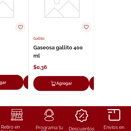
Gallito
Gaseosa gallito 400
ml
$
0
,
36
gar
Agregar
Agregar
Agregar
Retiro en
Envíos en
Programa tu
Descuentos