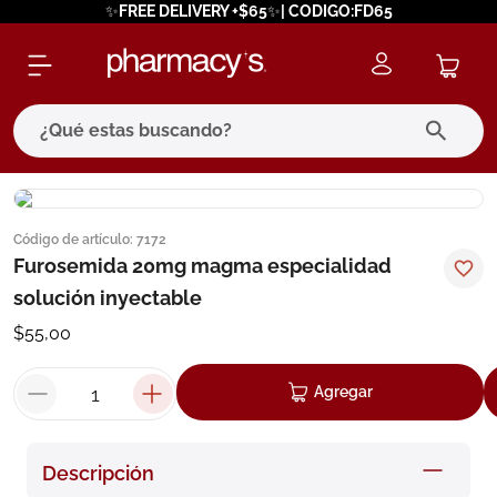
✨FREE DELIVERY +$65✨| CODIGO:FD65
¿Qué estas buscando?
términos más buscados
Código de artículo
:
7172
1
.
eucerin
Furosemida 20mg magma especialidad
2
.
protector solar
solución inyectable
3
.
bioderma
$
55
,
00
4
.
pilexil
Agregar
5
.
cerave
6
.
degraler
Descripción
7
.
isdin