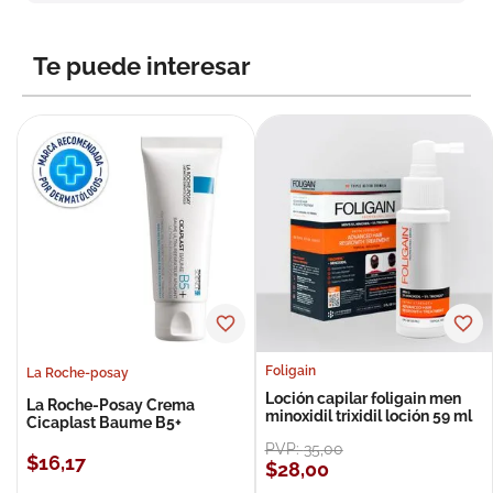
8
.
roche posay
9
.
megacistin
Te puede interesar
10
.
pañales
Foligain
La Roche-posay
Loción capilar foligain men
La Roche-Posay Crema
minoxidil trixidil loción 59 ml
Cicaplast Baume B5+
PVP:
35
,
00
$
16
,
17
$
28
,
00