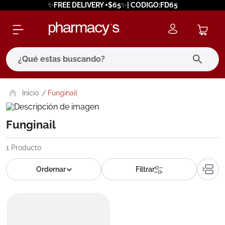
✨FREE DELIVERY +$65✨| CODIGO:FD65
¿Qué estas buscando?
términos más buscados
Funginail
1
.
eucerin
Funginail
2
.
protector solar
3
.
bioderma
1
Producto
4
.
pilexil
5
.
cerave
6
.
degraler
7
.
isdin