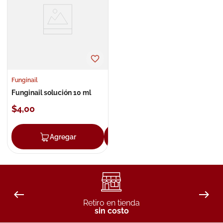
8
.
roche posay
9
.
megacistin
10
.
pañales
Funginail
Funginail solución 10 ml
$
4
,
00
Agregar
Agregar
Retiro en tienda
sin costo