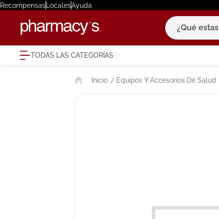
Recompensas
Locales
Ayuda
¿Qué estas bu
TODAS LAS CATEGORÍAS
términ
Equipos Y Accesorios De Salud
1
.
eucerin
2
.
protector
3
.
bioderm
4
.
pilexil
5
.
cerave
6
.
degraler
7
.
isdin
8
.
roche po
9
.
nivea