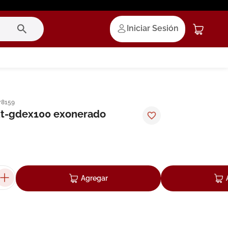
Iniciar Sesión
78159
xt-gdex100 exonerado
Agregar