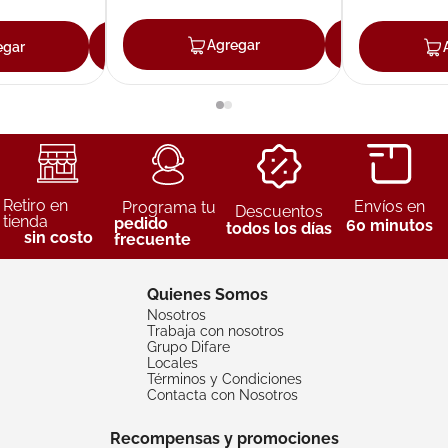
Agregar
Agreg
egar
Agregar
Retiro en
Envíos en
Programa tu
Descuentos
tienda
pedido
60 minutos
todos los días
sin costo
frecuente
Quienes Somos
Nosotros
Trabaja con nosotros
Grupo Difare
Locales
Términos y Condiciones
Contacta con Nosotros
Recompensas y promociones