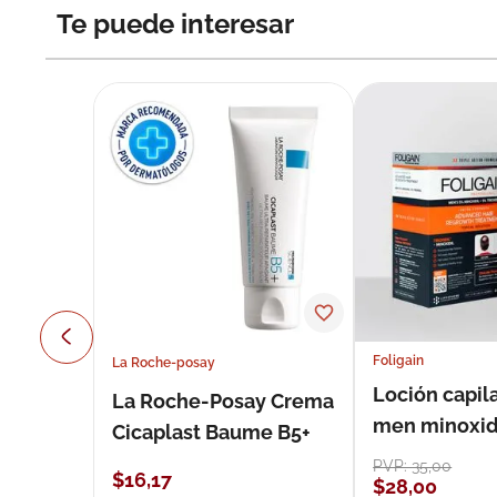
Te puede interesar
Foligain
La Roche-posay
Loción capila
La Roche-Posay Crema
men minoxidil
Cicaplast Baume B5+
loción 59 ml
PVP:
35
,
00
$
16
,
17
$
28
,
00