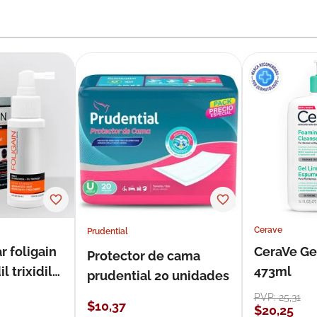
Cerave
Prudential
r foligain
CeraVe Ge
Protector de cama
 trixidil
473ml
prudential 20 unidades
PVP:
25
,
31
$
10
,
37
$
20
,
25