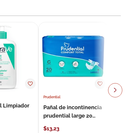
Prudential
l Limpiador
Pañal de incontinencia
prudential large 20
unidades
$
13
,
23