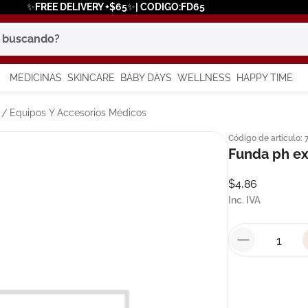
✨FREE DELIVERY +$65✨| CODIGO:FD65
scando?
MEDICINAS
SKINCARE
BABY DAYS
WELLNESS
HAPPY TIME
os más buscados
Equipos Y Accesorios Médicos
Código de artículo
:
 solar
Funda ph e
a
$
4
,
86
Inc. IVA
say