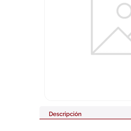
10
.
pañales
Descripción