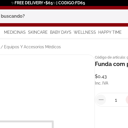
✨FREE DELIVERY +$65✨| CODIGO:FD65
scando?
MEDICINAS
SKINCARE
BABY DAYS
WELLNESS
HAPPY TIME
os más buscados
Equipos Y Accesorios Médicos
Código de artículo
:
 solar
Funda com 
a
$
0
,
43
Inc. IVA
say