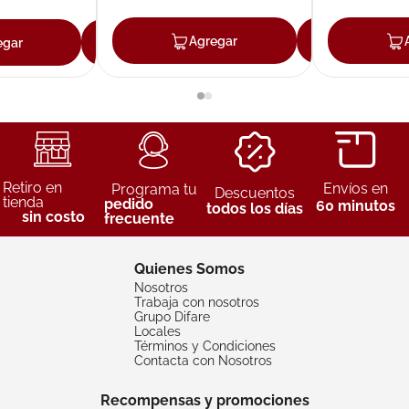
Agregar
Agreg
egar
Agregar
Retiro en
Envíos en
Programa tu
Descuentos
tienda
pedido
60 minutos
todos los días
sin costo
frecuente
Quienes Somos
Nosotros
Trabaja con nosotros
Grupo Difare
Locales
Términos y Condiciones
Contacta con Nosotros
Recompensas y promociones