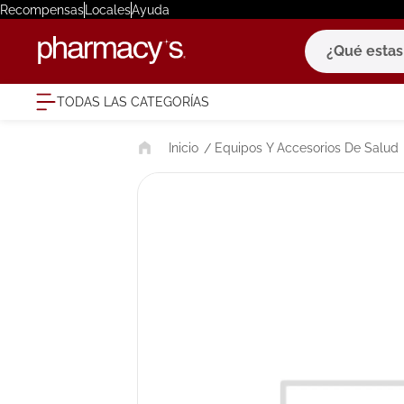
Recompensas
Locales
Ayuda
¿Qué estas bu
TODAS LAS CATEGORÍAS
términ
Equipos Y Accesorios De Salud
1
.
eucerin
2
.
protector
3
.
bioderm
4
.
pilexil
5
.
cerave
6
.
degraler
7
.
isdin
8
.
roche po
9
.
nivea