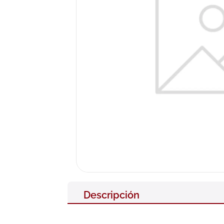
10
.
pañales
Descripción