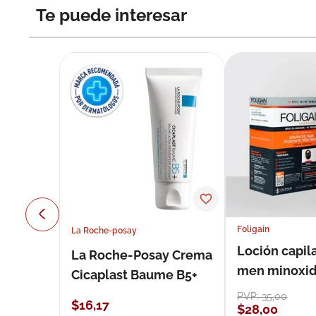
Te puede interesar
Foligain
La Roche-posay
Loción capila
La Roche-Posay Crema
men minoxidil
Cicaplast Baume B5+
loción 59 ml
PVP:
35
,
00
$
16
,
17
$
28
,
00