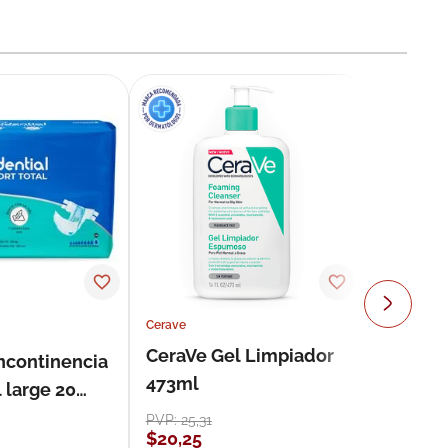
Cerave
CeraVe Gel Limpiador
incontinencia
473ml
 large 20
PVP:
25
,
31
$
20
,
25