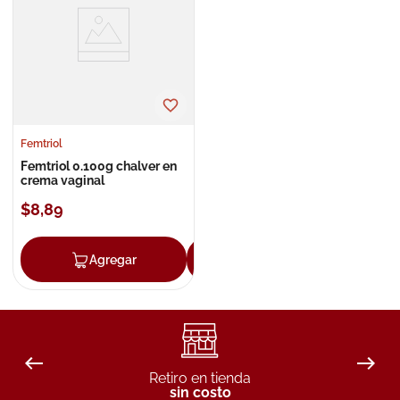
8
.
roche posay
9
.
nivea
10
.
pañales
Femtriol
Femtriol 0.100g chalver en
crema vaginal
$
8
,
89
Agregar
Agregar
Retiro en tienda
sin costo