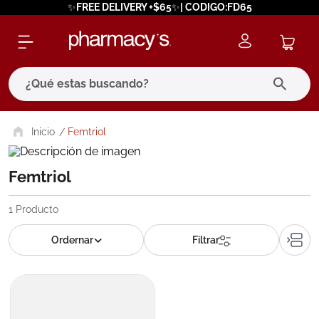
✨FREE DELIVERY +$65✨| CODIGO:FD65
¿Qué estas buscando?
términos más buscados
Femtriol
1
.
eucerin
Femtriol
2
.
protector solar
3
.
bioderma
1
Producto
4
.
pilexil
5
.
cerave
6
.
degraler
7
.
isdin