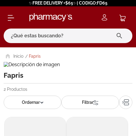
✨FREE DELIVERY +$65✨| CODIGO:FD65
¿Qué estas buscando?
términos más buscados
Fapris
1
.
eucerin
Fapris
2
.
protector solar
3
.
bioderma
2
Productos
4
.
pilexil
5
.
cerave
6
.
degraler
7
.
isdin