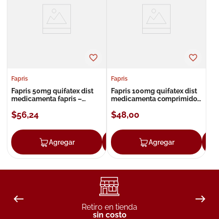
8
.
roche posay
9
.
nivea
10
.
pañales
Fapris
Fapris
Fapris 50mg quifatex dist
Fapris 100mg quifatex dist
medicamenta fapris –
medicamenta comprimidos
antidepresivo irsn
recubiertos
$
56
,
24
$
48
,
00
Agregar
Agregar
Agregar
Retiro en tienda
sin costo