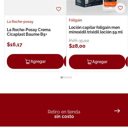
Foligain
La Roche-posay
Loción capilar foligain men
La Roche-Posay Crema
minoxidil trixidil loción 59 ml
Cicaplast Baume B5+
PVP:
35
,
00
$
16
,
17
$
28
,
00
Agregar
Agregar
Agregar
Retiro en tienda
sin costo