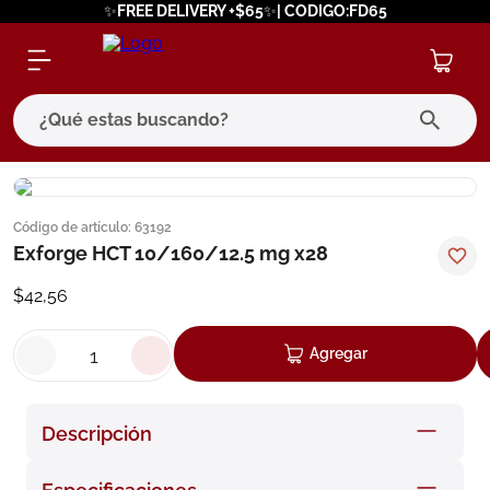
✨FREE DELIVERY +$65✨| CODIGO:FD65
¿Qué estas buscando?
términos más buscados
Código de artículo
:
63192
1
.
eucerin
Exforge HCT 10/160/12.5 mg x28
2
.
protector solar
$
42
,
56
3
.
bioderma
Agregar
4
.
pilexil
5
.
cerave
Descripción
6
.
degraler
7
.
isdin