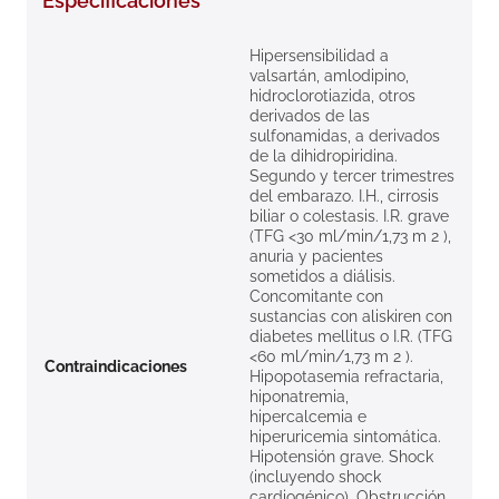
Especificaciones
8
.
roche posay
Hipersensibilidad a
9
.
megacistin
valsartán, amlodipino,
hidroclorotiazida, otros
10
.
pañales
derivados de las
sulfonamidas, a derivados
de la dihidropiridina.
Segundo y tercer trimestres
del embarazo. I.H., cirrosis
biliar o colestasis. I.R. grave
(TFG <30 ml/min/1,73 m 2 ),
anuria y pacientes
sometidos a diálisis.
Concomitante con
sustancias con aliskiren con
diabetes mellitus o I.R. (TFG
<60 ml/min/1,73 m 2 ).
Contraindicaciones
Hipopotasemia refractaria,
hiponatremia,
hipercalcemia e
hiperuricemia sintomática.
Hipotensión grave. Shock
(incluyendo shock
cardiogénico). Obstrucción