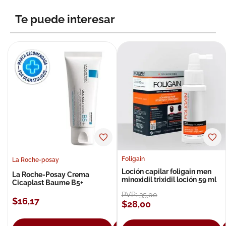
8
.
roche posay
Te puede interesar
9
.
nivea
10
.
pañales
Foligain
La Roche-posay
Loción capilar foligain men
La Roche-Posay Crema
minoxidil trixidil loción 59 ml
Cicaplast Baume B5+
PVP:
35
,
00
$
16
,
17
$
28
,
00