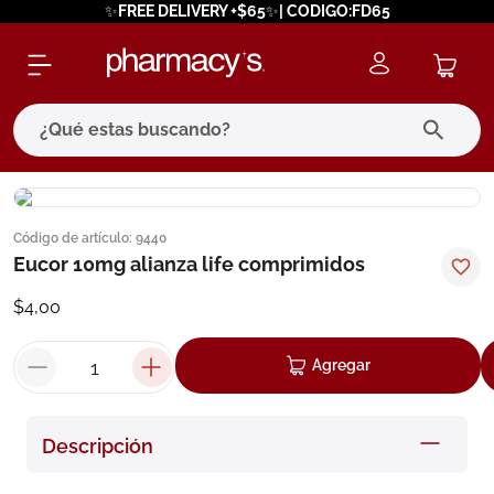
✨FREE DELIVERY +$65✨| CODIGO:FD65
¿Qué estas buscando?
términos más buscados
Código de artículo
:
9440
1
.
eucerin
Eucor 10mg alianza life comprimidos
2
.
protector solar
$
4
,
00
3
.
bioderma
4
.
pilexil
Agregar
5
.
cerave
6
.
degraler
Descripción
7
.
isdin