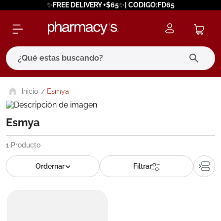
✨FREE DELIVERY +$65✨| CODIGO:FD65
¿Qué estas buscando?
términos más buscados
Esmya
1
.
eucerin
Esmya
2
.
protector solar
3
.
bioderma
1
Producto
4
.
pilexil
5
.
cerave
6
.
degraler
7
.
isdin