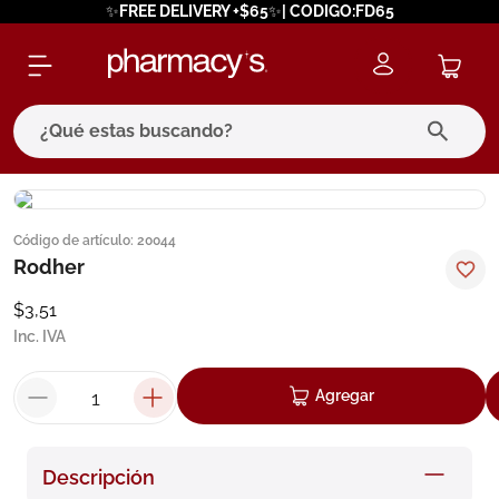
✨FREE DELIVERY +$65✨| CODIGO:FD65
¿Qué estas buscando?
términos más buscados
Código de artículo
:
20044
1
.
eucerin
Rodher
2
.
protector solar
$
3
,
51
3
.
bioderma
Inc. IVA
4
.
pilexil
Agregar
5
.
cerave
6
.
degraler
Descripción
7
.
isdin