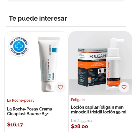
8
.
roche posay
9
.
megacistin
Te puede interesar
10
.
pañales
Foligain
La Roche-posay
Loción capilar foligain men
La Roche-Posay Crema
minoxidil trixidil loción 59 ml
Cicaplast Baume B5+
PVP:
35
,
00
$
16
,
17
$
28
,
00