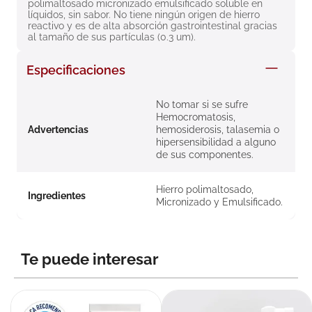
polimaltosado micronizado emulsificado soluble en 
8
.
roche posay
líquidos, sin sabor. No tiene ningún origen de hierro 
reactivo y es de alta absorción gastrointestinal gracias 
9
.
megacistin
al tamaño de sus partículas (0.3 um).
10
.
pañales
Especificaciones
No tomar si se sufre
Hemocromatosis,
Advertencias
hemosiderosis, talasemia o
hipersensibilidad a alguno
de sus componentes.
Hierro polimaltosado,
Ingredientes
Micronizado y Emulsificado.
Te puede interesar