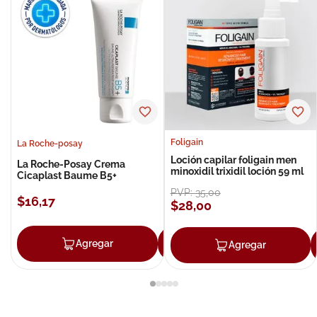
Foligain
La Roche-posay
Loción capilar foligain men
La Roche-Posay Crema
minoxidil trixidil loción 59 ml
Cicaplast Baume B5+
PVP:
35
,
00
$
16
,
17
$
28
,
00
Agregar
Agregar
Agregar