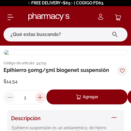
✨FREE DELIVERY +$65✨| CODIGO:FD65
¿Qué estas buscando?
términos más buscados
Código de artículo
:
34729
1
.
eucerin
Epihierro 50mg/5ml biogenet suspensión
2
.
protector solar
$
14
,
54
3
.
bioderma
4
.
pilexil
Agregar
5
.
cerave
6
.
degraler
Descripción
7
.
isdin
Epihierro suspensión es un antianémico, de hierro 