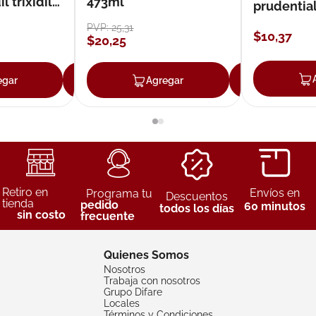
 trixidil
473ml
prudentia
PVP:
25
,
31
$
10
,
37
$
20
,
25
egar
Agregar
Agregar
Agreg
Retiro en
Envíos en
Programa tu
Descuentos
tienda
pedido
60 minutos
todos los días
sin costo
frecuente
Quienes Somos
Nosotros
Trabaja con nosotros
Grupo Difare
Locales
Términos y Condiciones