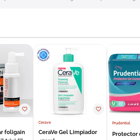
Cerave
Prudential
r foligain
CeraVe Gel Limpiador
Protector