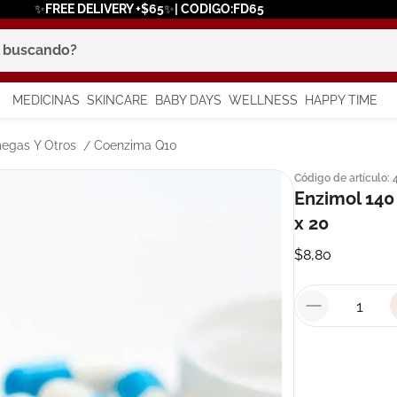
✨FREE DELIVERY +$65✨| CODIGO:FD65
scando?
MEDICINAS
SKINCARE
BABY DAYS
WELLNESS
HAPPY TIME
os más buscados
egas Y Otros
Coenzima Q10
Código de artículo
:
 solar
Enzimol 140
x 20
a
$
8
,
80
in
say