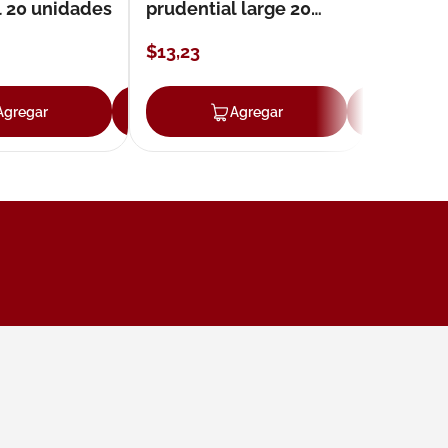
l 20 unidades
prudential large 20
unidades
$
13
,
23
Agregar
Agregar
Agregar
Ag
ar