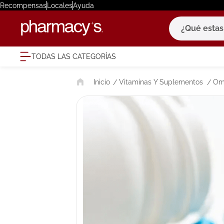
Recompensas
Locales
Ayuda
¿Qué estas bu
TODAS LAS CATEGORÍAS
términ
Vitaminas Y Suplementos
Om
1
.
eucerin
2
.
protector
3
.
pilexil
4
.
bioderm
5
.
cerave
6
.
megacist
7
.
degraler
8
.
roche po
9
.
isdin