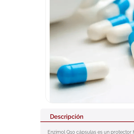
10
.
pañales
Descripción
Enzimol Q10 cápsulas es un protector h