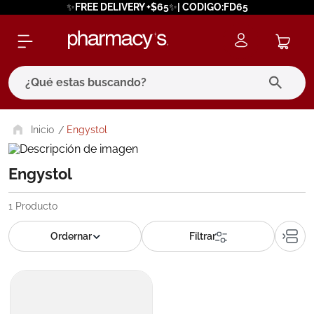
✨FREE DELIVERY +$65✨| CODIGO:FD65
¿Qué estas buscando?
términos más buscados
Engystol
1
.
eucerin
Engystol
2
.
protector solar
3
.
bioderma
1
Producto
4
.
pilexil
5
.
cerave
6
.
degraler
7
.
isdin