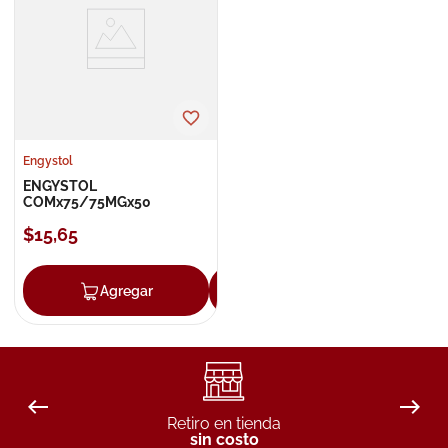
8
.
roche posay
9
.
megacistin
10
.
pañales
Engystol
ENGYSTOL
COMx75/75MGx50
$
15
,
65
Agregar
Agregar
Retiro en tienda
sin costo