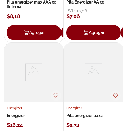
Pila energizer max AAA x6 +
Pila Energizer AA x8
linterna
PVP:
10
,
08
$
8
,
18
$
7
,
06
Agregar
Agregar
Agregar
Energizer
Energizer
Energizer
Pila energizer aax2
$
16
,
24
$
2
,
74