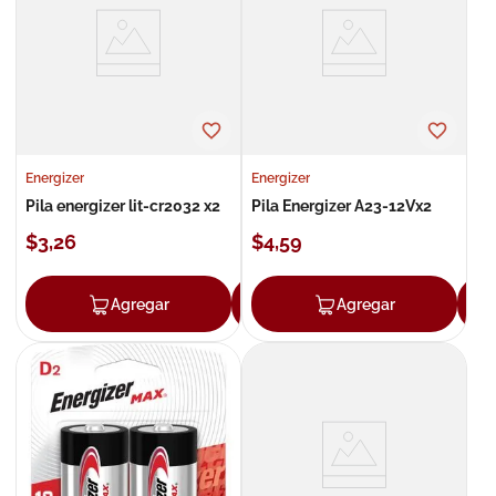
8
.
roche posay
9
.
isdin
10
.
neumoflux
Energizer
Energizer
Pila energizer lit-cr2032 x2
Pila Energizer A23-12Vx2
$
3
,
26
$
4
,
59
Agregar
Agregar
Agregar