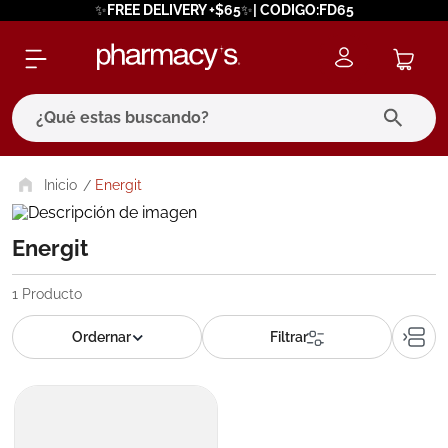
✨FREE DELIVERY +$65✨| CODIGO:FD65
¿Qué estas buscando?
términos más buscados
Energit
1
.
eucerin
Energit
2
.
protector solar
3
.
bioderma
1
Producto
4
.
pilexil
5
.
cerave
6
.
degraler
7
.
megacistin