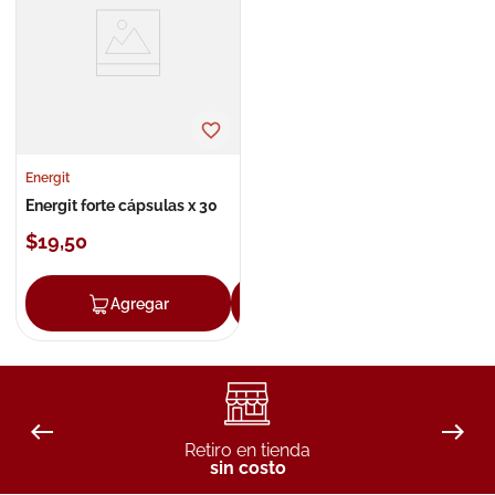
8
.
roche posay
9
.
isdin
10
.
neumoflux
Energit
Energit forte cápsulas x 30
$
19
,
50
Agregar
Agregar
Retiro en tienda
sin costo