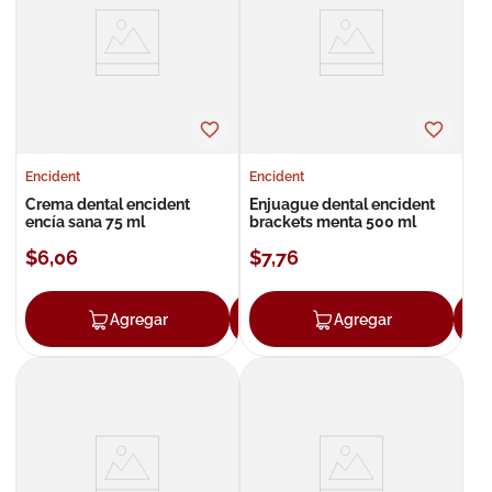
8
.
roche posay
9
.
nivea
10
.
pañales
Encident
Encident
Crema dental encident
Enjuague dental encident
encía sana 75 ml
brackets menta 500 ml
$
6
,
06
$
7
,
76
Agregar
Agregar
Agregar