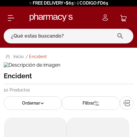
✨FREE DELIVERY +$65✨| CODIGO:FD65
¿Qué estas buscando?
términos más buscados
Encident
1
.
eucerin
Encident
2
.
protector solar
3
.
bioderma
10
Productos
4
.
pilexil
5
.
cerave
6
.
degraler
7
.
isdin