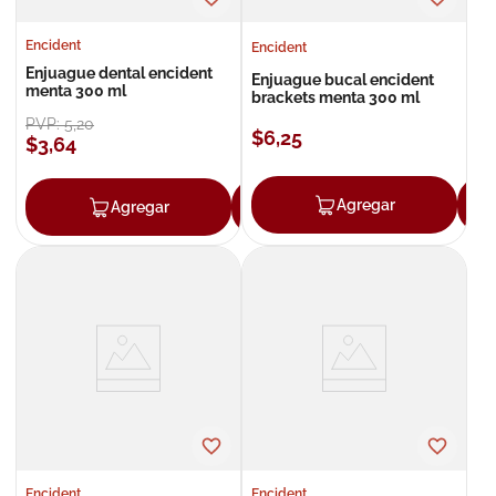
Encident
Encident
Enjuague dental encident
Enjuague bucal encident
menta 300 ml
brackets menta 300 ml
PVP:
5
,
20
$
6
,
25
$
3
,
64
Agregar
Agregar
Agregar
Encident
Encident