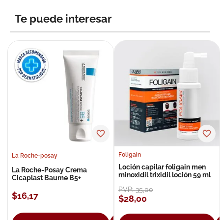
8
.
roche posay
Te puede interesar
9
.
nivea
10
.
pañales
Foligain
La Roche-posay
Loción capilar foligain men
La Roche-Posay Crema
minoxidil trixidil loción 59 ml
Cicaplast Baume B5+
PVP:
35
,
00
$
16
,
17
$
28
,
00