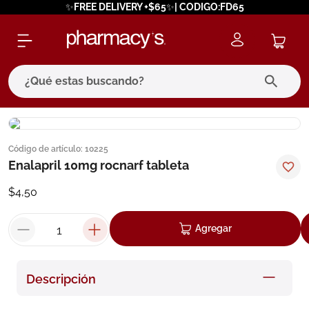
✨FREE DELIVERY +$65✨| CODIGO:FD65
¿Qué estas buscando?
términos más buscados
Código de artículo
:
10225
1
.
eucerin
Enalapril 10mg rocnarf tableta
2
.
protector solar
$
4
,
50
3
.
bioderma
4
.
pilexil
Agregar
5
.
cerave
6
.
degraler
Descripción
7
.
isdin