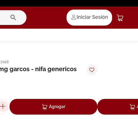
Iniciar Sesión
17016
mg garcos - nifa genericos
Agregar