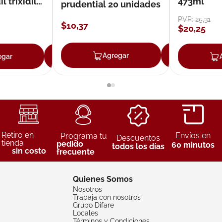
 trixidil
473ml
prudential 20 unidades
PVP:
25
,
31
$
10
,
37
$
20
,
25
Agregar
Agreg
egar
Agregar
Retiro en
Envíos en
Programa tu
Descuentos
tienda
pedido
60 minutos
todos los días
sin costo
frecuente
Quienes Somos
Nosotros
Trabaja con nosotros
Grupo Difare
Locales
Términos y Condiciones