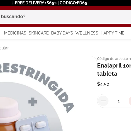
✨FREE DELIVERY +$65✨| CODIGO:FD65
scando?
MEDICINAS
SKINCARE
BABY DAYS
WELLNESS
HAPPY TIME
os más buscados
cular
Código de artículo
:
 solar
Enalapril 10
a
tableta
$
4
,
50
say