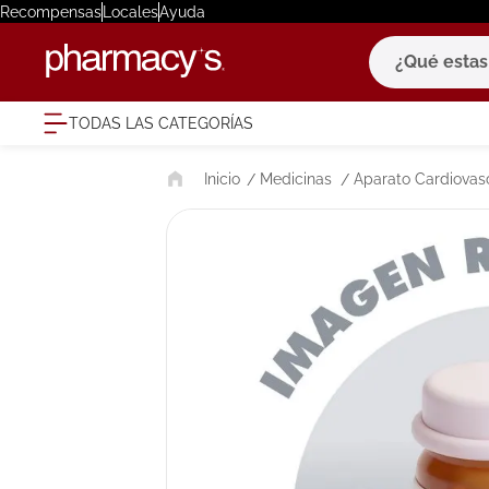
Recompensas
Locales
Ayuda
¿Qué estas bu
TODAS LAS CATEGORÍAS
términ
Medicinas
Aparato Cardiovas
1
.
eucerin
2
.
protector
3
.
bioderm
4
.
pilexil
5
.
cerave
6
.
degraler
7
.
isdin
8
.
roche po
9
.
nivea