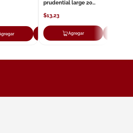
prudential large 20
unidades
$
13
,
23
ar
Agregar
Ag
Agregar
Agregar