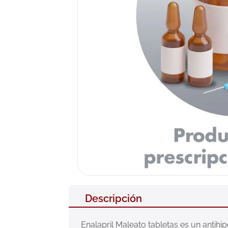
10
.
pañales
Descripción
Enalapril Maleato tabletas es un antihip