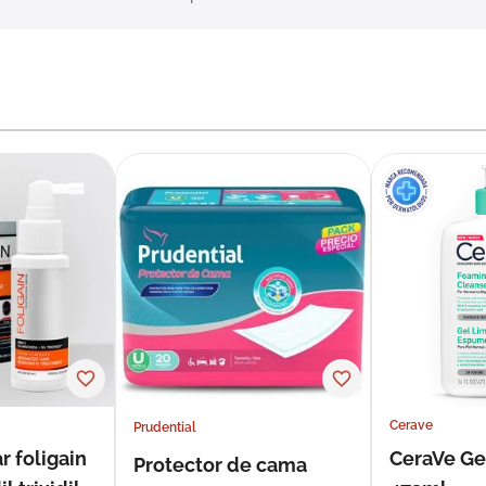
Cerave
Prudential
r foligain
CeraVe Ge
Protector de cama