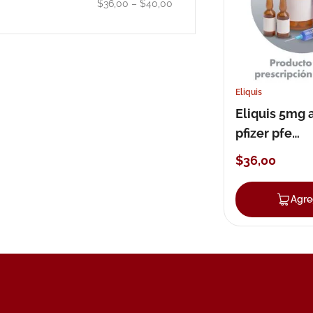
$36,00
–
$40,00
10
.
nivea
Eliquis
Eliquis 5mg 
pfizer pfe
biopharmace
$
36
,
00
tableta recu
Agre