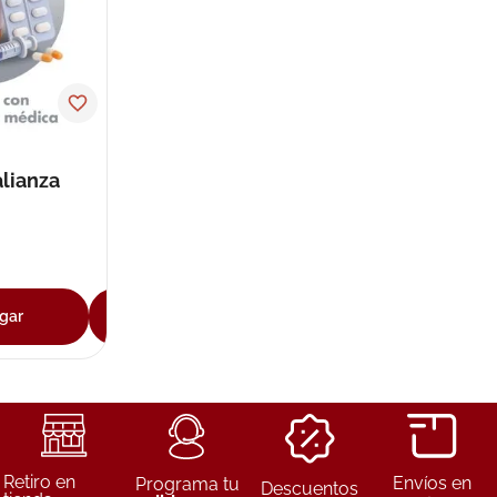
alianza
uticals
bierta
gar
Agregar
Retiro en
Envíos en
Programa tu
Descuentos