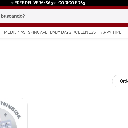
✨FREE DELIVERY +$65✨| CODIGO:FD65
scando?
MEDICINAS
SKINCARE
BABY DAYS
WELLNESS
HAPPY TIME
os más buscados
 solar
a
say