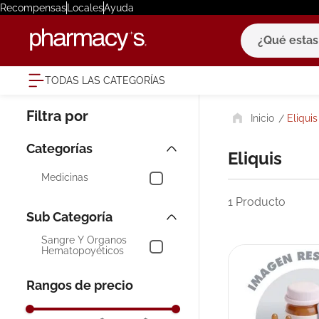
Recompensas
Locales
Ayuda
¿Qué estas bu
TODAS LAS CATEGORÍAS
términ
Eliquis
1
.
eucerin
2
.
protector
Eliquis
3
.
pilexil
Medicinas
4
.
bioderm
1
Producto
5
.
cerave
Sangre Y Órganos
6
.
degraler
Hematopoyéticos
7
.
isdin
Rangos de precio
8
.
roche po
9
.
pañales