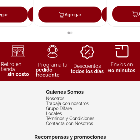
egar
Agregar
Agregar
Agreg
Retiro en
Envíos en
Programa tu
Descuentos
tienda
pedido
60 minutos
todos los días
sin costo
frecuente
Quienes Somos
Nosotros
Trabaja con nosotros
Grupo Difare
Locales
Términos y Condiciones
Contacta con Nosotros
Recompensas y promociones