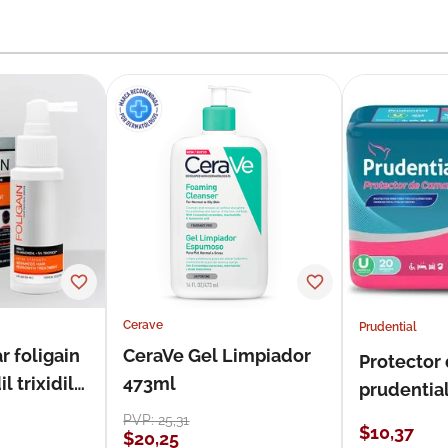
Cerave
Prudential
r foligain
CeraVe Gel Limpiador
Protector
 trixidil
473ml
prudentia
PVP:
25
,
31
$
10
,
37
$
20
,
25