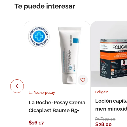
Te puede interesar
Foligain
La Roche-posay
Loción capila
La Roche-Posay Crema
men minoxidil
Cicaplast Baume B5+
loción 59 ml
PVP:
35
,
00
$
16
,
17
$
28
,
00