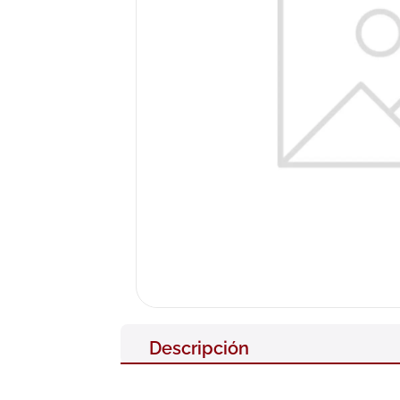
10
.
pañales
Descripción