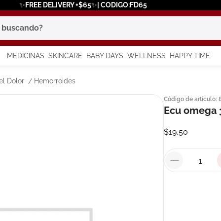
✨FREE DELIVERY +$65✨| CODIGO:FD65
scando?
MEDICINAS
SKINCARE
BABY DAYS
WELLNESS
HAPPY TIME
os más buscados
el Dolor
Hemorroides
Código de artículo
:
 solar
Ecu omega 
a
$
19
,
50
say
in