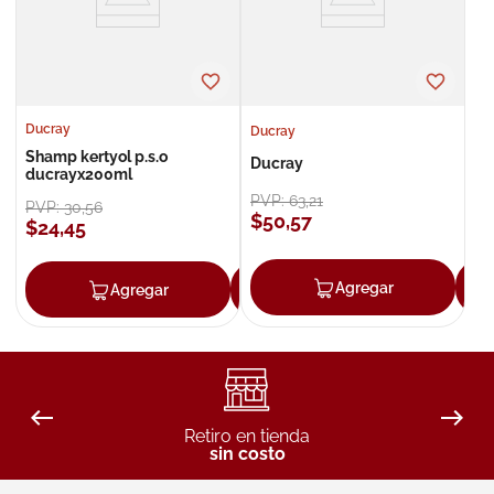
Ducray
Ducray
Shamp kertyol p.s.o
Ducray
ducrayx200ml
PVP:
63
,
21
PVP:
30
,
56
$
50
,
57
$
24
,
45
Agregar
Agregar
Agregar
Retiro en tienda
sin costo