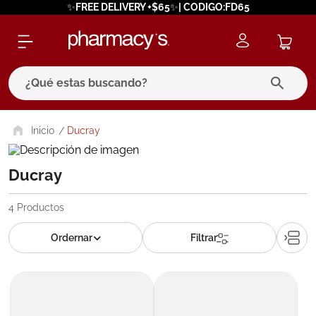
✨FREE DELIVERY +$65✨| CODIGO:FD65
¿Qué estas buscando?
términos más buscados
Ducray
1
.
eucerin
Ducray
2
.
protector solar
3
.
pilexil
4
Productos
4
.
bioderma
5
.
cerave
6
.
degraler
7
.
isdin