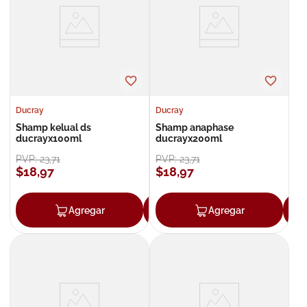
8
.
roche posay
9
.
pañales
10
.
nivea
Ducray
Ducray
Shamp kelual ds
Shamp anaphase
ducrayx100ml
ducrayx200ml
PVP:
23
,
71
PVP:
23
,
71
$
18
,
97
$
18
,
97
Agregar
Agregar
Agregar