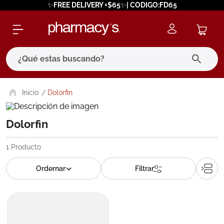
✨FREE DELIVERY +$65✨| CODIGO:FD65
¿Qué estas buscando?
términos más buscados
Dolorfin
1
.
eucerin
Dolorfin
2
.
protector solar
3
.
pilexil
1
Producto
4
.
bioderma
5
.
cerave
6
.
degraler
7
.
isdin