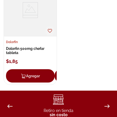
8
.
roche posay
9
.
pañales
10
.
nivea
Dolorfin
Dolorfin 500mg chefar
tableta
$
1
,
85
Agregar
Agregar
Retiro en tienda
sin costo