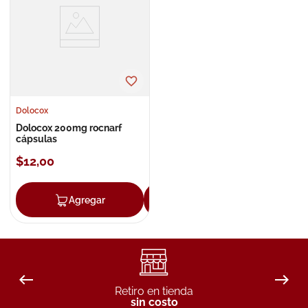
8
.
roche posay
9
.
isdin
10
.
neumoflux
Dolocox
Dolocox 200mg rocnarf
cápsulas
$
12
,
00
Agregar
Agregar
Retiro en tienda
sin costo