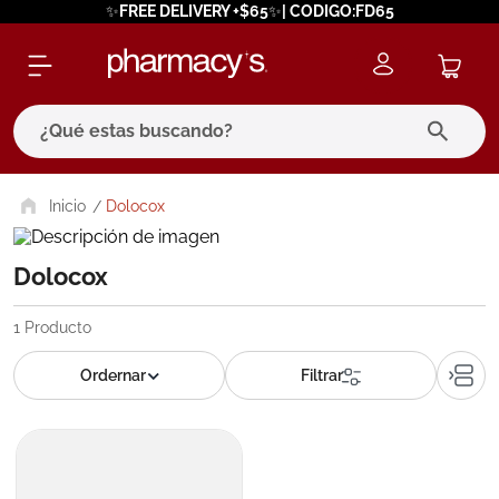
✨FREE DELIVERY +$65✨| CODIGO:FD65
¿Qué estas buscando?
términos más buscados
Dolocox
1
.
eucerin
Dolocox
2
.
protector solar
3
.
pilexil
1
Producto
4
.
bioderma
5
.
cerave
6
.
megacistin
7
.
degraler