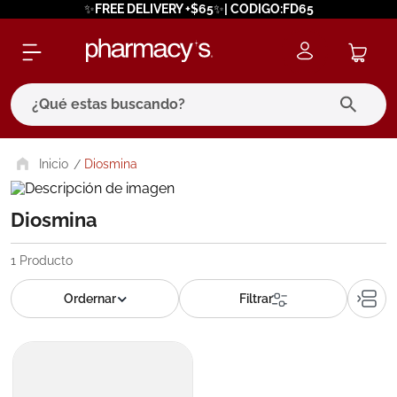
✨FREE DELIVERY +$65✨| CODIGO:FD65
¿Qué estas buscando?
términos más buscados
Diosmina
1
.
eucerin
Diosmina
2
.
protector solar
3
.
bioderma
1
Producto
4
.
pilexil
5
.
cerave
6
.
degraler
7
.
isdin