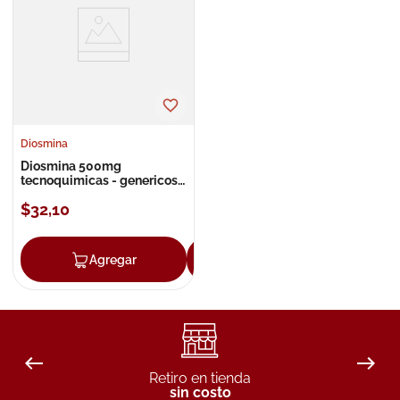
8
.
roche posay
9
.
nivea
10
.
pañales
Diosmina
Diosmina 500mg
tecnoquimicas - genericos
tableta
$
32
,
10
Agregar
Agregar
Retiro en tienda
sin costo