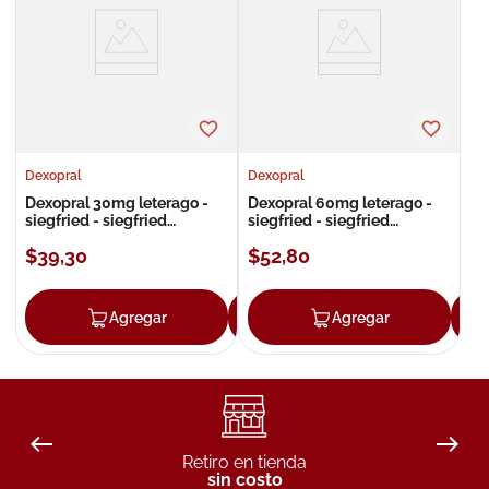
8
.
roche posay
9
.
nivea
10
.
pañales
Dexopral
Dexopral
Dexopral 30mg leterago -
Dexopral 60mg leterago -
siegfried - siegfried
siegfried - siegfried
cápsulas
cápsulas
$
39
,
30
$
52
,
80
Agregar
Agregar
Agregar
Retiro en tienda
sin costo