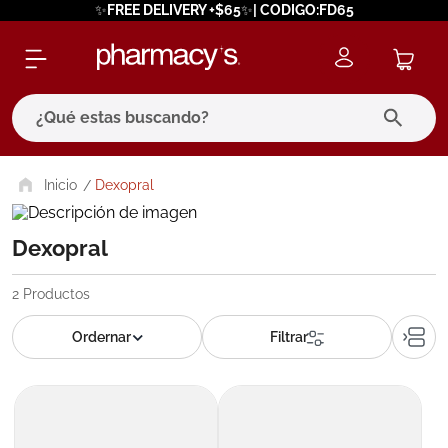
✨FREE DELIVERY +$65✨| CODIGO:FD65
¿Qué estas buscando?
términos más buscados
Dexopral
1
.
eucerin
Dexopral
2
.
protector solar
3
.
bioderma
2
Productos
4
.
pilexil
5
.
cerave
6
.
degraler
7
.
isdin