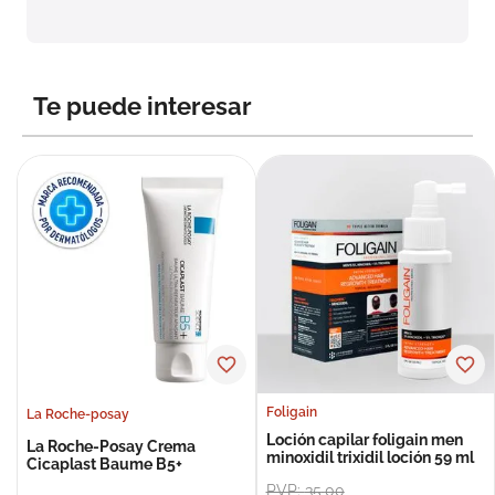
8
.
roche posay
9
.
megacistin
10
.
pañales
Te puede interesar
Foligain
La Roche-posay
Loción capilar foligain men
La Roche-Posay Crema
minoxidil trixidil loción 59 ml
Cicaplast Baume B5+
PVP:
35
,
00