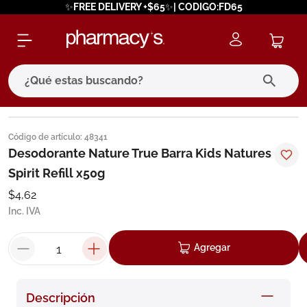
✨FREE DELIVERY +$65✨| CODIGO:FD65
¿Qué estas buscando?
términos más buscados
Código de artículo
:
48341
1
.
eucerin
Desodorante Nature True Barra Kids Natures
Spirit Refill x50g
2
.
protector solar
$
4
,
62
3
.
bioderma
Inc. IVA
4
.
pilexil
5
.
cerave
Agregar
6
.
degraler
7
.
isdin
Descripción