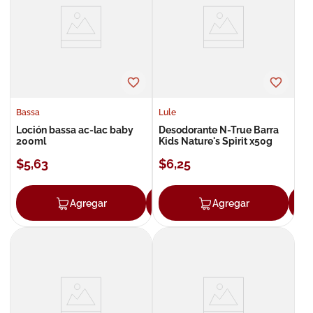
8
.
roche posay
9
.
isdin
10
.
neumoflux
Bassa
Lule
Loción bassa ac-lac baby
Desodorante N-True Barra
200ml
Kids Nature's Spirit x50g
$
5
,
63
$
6
,
25
Agregar
Agregar
Agregar