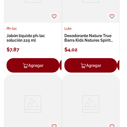
Ph-lac
Lule
Jabón líquido ph-lac
Desodorante Nature True
solución 225 ml
Barra Kids Natures Spirit
Refill x50g
$
7
,
87
$
4
,
02
Agregar
Agregar
Agregar