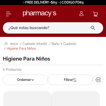
✨FREE DELIVERY +$65✨| CODIGO:FD65
¿Qué estas buscando?
términos más buscados
Cuidado Infantil
Baño Y Cuidado
Higiene Para Niños
1
.
eucerin
Higiene Para Niños
2
.
protector solar
3
.
bioderma
6
Productos
4
.
pilexil
5
.
cerave
6
.
degraler
7
.
megacistin