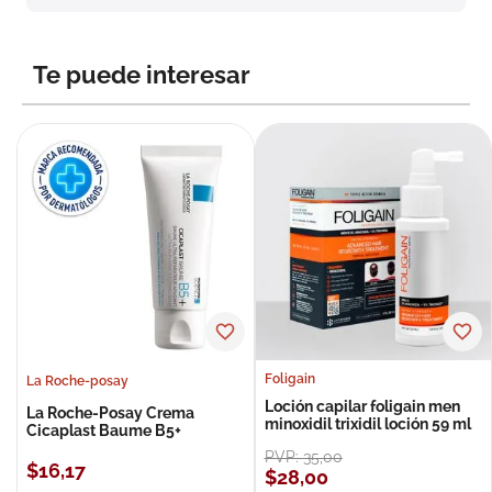
Te puede interesar
Foligain
La Roche-posay
Loción capilar foligain men
La Roche-Posay Crema
minoxidil trixidil loción 59 ml
Cicaplast Baume B5+
PVP:
35
,
00
$
16
,
17
$
28
,
00