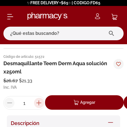
✨FREE DELIVERY +$65✨| CODIGO:FD65
¿Qué estas buscando?
términos más buscados
Código de artículo
:
51572
1
.
eucerin
Desmaquillante Teem Derm Aqua solución
x250ml
2
.
protector solar
$
26
,
67
$
21
,
33
3
.
bioderma
Inc. IVA
4
.
pilexil
5
.
cerave
Agregar
6
.
degraler
7
.
isdin
Descripción