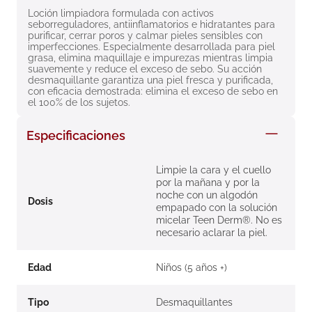
8
.
roche posay
Loción limpiadora formulada con activos 
seborreguladores, antiinflamatorios e hidratantes para 
purificar, cerrar poros y calmar pieles sensibles con 
9
.
nivea
imperfecciones. Especialmente desarrollada para piel 
grasa, elimina maquillaje e impurezas mientras limpia 
10
.
pañales
suavemente y reduce el exceso de sebo. Su acción 
desmaquillante garantiza una piel fresca y purificada, 
con eficacia demostrada: elimina el exceso de sebo en 
el 100% de los sujetos.
Especificaciones
Limpie la cara y el cuello
por la mañana y por la
noche con un algodón
Dosis
empapado con la solución
micelar Teen Derm®. No es
necesario aclarar la piel.
Edad
Niños (5 años +)
Tipo
Desmaquillantes