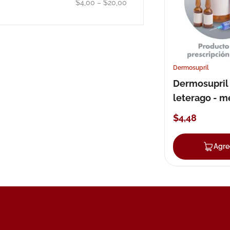
$4,00
–
$20,00
10
.
pañales
Dermosupril
Dermosupril
leterago - m
en crema
$
4
,
48
Agre