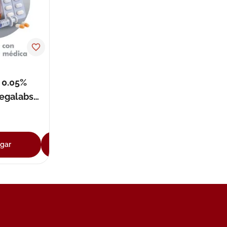
 0.05%
megalabs
gar
Agregar