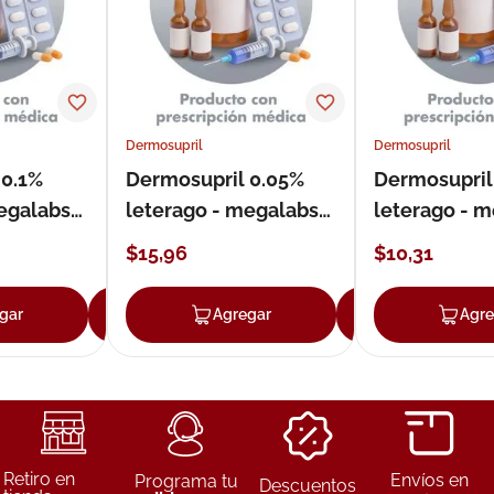
Dermosupril
Dermosupril
 0.1%
Dermosupril 0.05%
Dermosupril
egalabs
leterago - megalabs
leterago - 
emulsión
en espuma
$
15
,
96
$
10
,
31
gar
Agregar
Agregar
Agregar
Agre
Retiro en
Envíos en
Programa tu
Descuentos