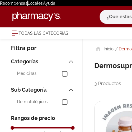
Recompensas
Locales
Ayuda
¿Qué estas bu
TODAS LAS CATEGORÍAS
términ
Dermos
1
.
eucerin
2
.
protector
Dermosupr
3
.
bioderm
Medicinas
4
.
pilexil
3
Productos
5
.
cerave
6
.
degraler
Dermatológicos
7
.
isdin
Rangos de precio
8
.
roche po
9
.
nivea