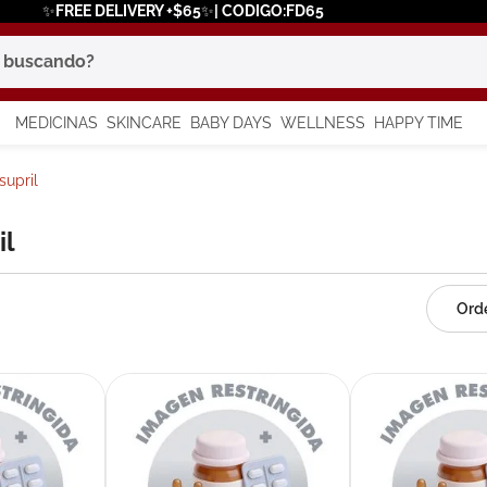
✨FREE DELIVERY +$65✨| CODIGO:FD65
scando?
MEDICINAS
SKINCARE
BABY DAYS
WELLNESS
HAPPY TIME
os más buscados
upril
 solar
il
a
say