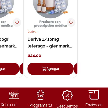
Deriva
00gr
Deriva 1/10mg
lenmark
leterago - glenmark
gel
$
24
,
00
gar
Agregar
Agregar
Agregar
Retiro en
Envíos en
Programa tu
Descuentos