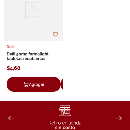
8
.
roche posay
9
.
nivea
10
.
pañales
Defil
Defil 50mg farmalight
tabletas recubiertas
$
4
,
68
Agregar
Agregar
Retiro en tienda
sin costo