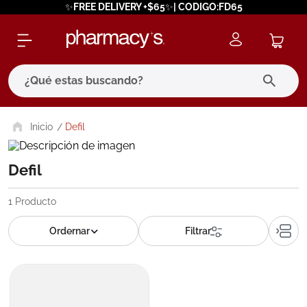
✨FREE DELIVERY +$65✨| CODIGO:FD65
¿Qué estas buscando?
términos más buscados
Defil
1
.
eucerin
Defil
2
.
protector solar
3
.
bioderma
1
Producto
4
.
pilexil
5
.
cerave
6
.
degraler
7
.
isdin